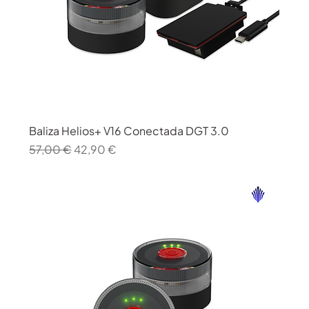
Baliza Helios+ V16 Conectada DGT 3.0
Precio
Precio de oferta
57,00 €
42,90 €