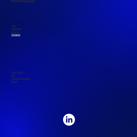
​Amplified by
Foxconn
Inicio
Soluciones
Nosotros
Contacto
Green Castle
Blog
Política de privacidad
Bluprint