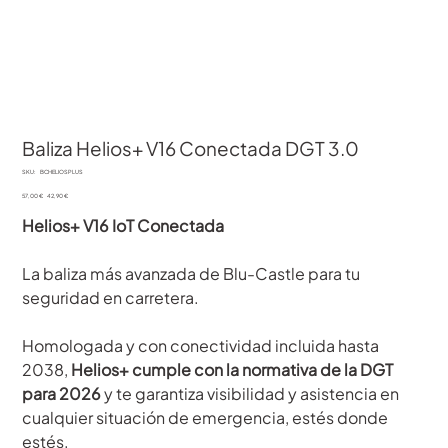
Baliza Helios+ V16 Conectada DGT 3.0
SKU
SKU:
BCHELIOSPLUS
BCHELIOSPLUS
Precio
Precio
57,00 €
42,90 €
original
de
oferta
Helios+ V16 IoT Conectada
La baliza más avanzada de Blu-Castle para tu
seguridad en carretera.
Homologada y con conectividad incluida hasta
2038,
Helios+ cumple con la normativa de la DGT
para 2026
y te garantiza visibilidad y asistencia en
cualquier situación de emergencia, estés donde
estés.