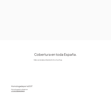
Cobertura en toda España.
Helios es la baliza oficial de ALSA y Cruz Roja.
Homologada por la DGT
Homologación oficial con
LCOE 2025050519G1