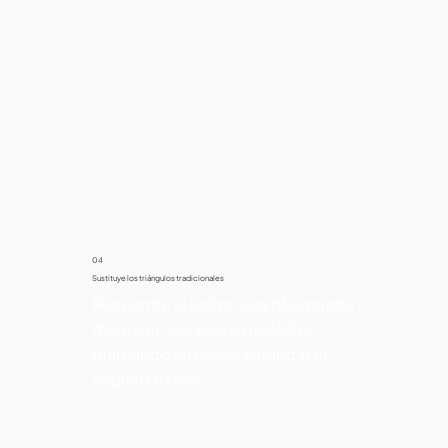
04
Sustituye los triángulos tradicionales
Recuerda, la baliza será obligatoria 
desde el 1 de enero de 2026, 
marcando un nuevo estándar en 
seguridad vial.