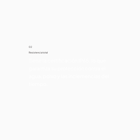
02
Resistencia total
Tiene la certificación IP65, lo que 
garantiza su protección contra el 
agua, polvo y las inclemencias del 
tiempo.