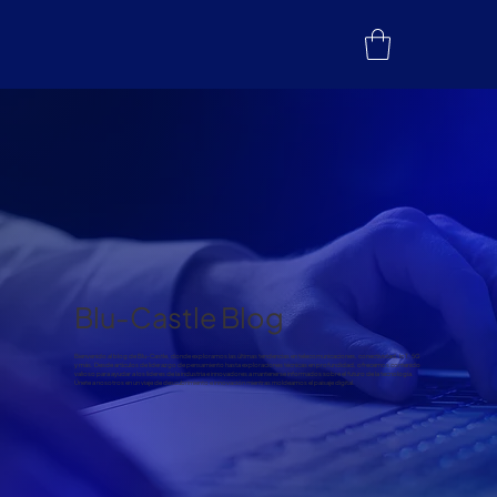
Blu-Castle Blog
Bienvenido al blog de Blu-Castle, donde exploramos las últimas tendencias en telecomunicaciones, conectividad, IoT, 5G
y más. Desde artículos de liderazgo de pensamiento hasta exploraciones técnicas en profundidad, ofrecemos contenido
valioso para ayudar a los líderes de la industria e innovadores a mantenerse informados sobre el futuro de la tecnología.
Únete a nosotros en un viaje de descubrimiento e innovación mientras moldeamos el paisaje digital.