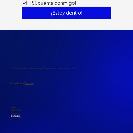
¡Sí, cuenta conmigo!
¡Estoy dentro!
Construyendo fortalezas digitales para un mundo conectado.
​Amplified by
Foxconn
Inicio
Soluciones
Nosotros
Contacto